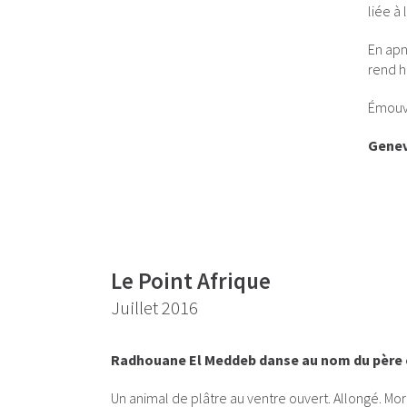
liée à 
En apn
rend h
Émouva
Genev
Le Point Afrique
Juillet 2016
Radhouane El Meddeb danse au nom du père e
Un animal de plâtre au ventre ouvert. Allongé. Mor