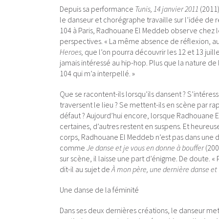
Depuis sa performance
Tunis, 14 janvier 2011
(2011)
le danseur et chorégraphe travaille sur l’idée de ré
104 à Paris, Radhouane El Meddeb observe chez l
perspectives. « La même absence de réflexion, auss
Heroes,
que l’on pourra découvrir les 12 et 13 juill
jamais intéressé au hip-hop. Plus que la nature de
104 qui m’a interpellé. »
Que se racontent-ils lorsqu’ils dansent ? S’intéress
traversent le lieu ? Se mettent-ils en scène par rap
défaut ? Aujourd’hui encore, lorsque Radhouane El
certaines, d’autres restent en suspens. Et heureus
corps, Radhouane El Meddeb n’est pas dans une d
comme
Je danse et je vous en donne à bouffer
(200
sur scène, il laisse une part d’énigme. De doute. « 
dit-il au sujet de
À mon père, une dernière danse et
Une danse de la féminité
Dans ses deux dernières créations, le danseur met 