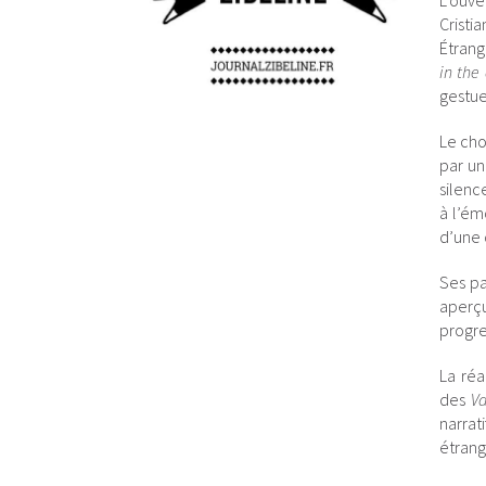
L’ouve
Cristi
Étrang
in the
gestue
Le cho
par un
silenc
à l’ém
d’une 
Ses pa
aperçu
progre
La réa
des
Va
narrat
étrang