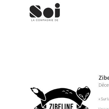
Zib
Déce
« Sur 