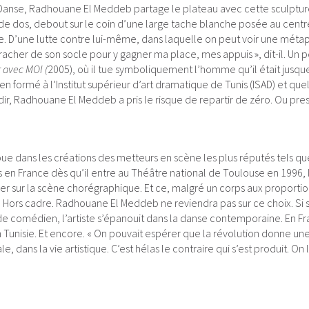
er Danse, Radhouane El Meddeb partage le plateau avec cette sculptu
de dos, debout sur le coin d’une large tache blanche posée au centr
le. D’une lutte contre lui-même, dans laquelle on peut voir une méta
arracher de son socle pour y gagner ma place, mes appuis », dit-il. Un 
r avec MOI (
2005), où il tue symboliquement l’homme qu’il était jusque
 formé à l’Institut supérieur d’art dramatique de Tunis (ISAD) et qu
r, Radhouane El Meddeb a pris le risque de repartir de zéro. Ou pre
 joue dans les créations des metteurs en scène les plus réputés tels qu
s en France dès qu’il entre au Théâtre national de Toulouse en 1996, 
 sur la scène chorégraphique. Et ce, malgré un corps aux proportio
. Hors cadre. Radhouane El Meddeb ne reviendra pas sur ce choix. Si 
 comédien, l’artiste s’épanouit dans la danse contemporaine. En Fr
 Tunisie. Et encore. « On pouvait espérer que la révolution donne un
ans la vie artistique. C’est hélas le contraire qui s’est produit. On l