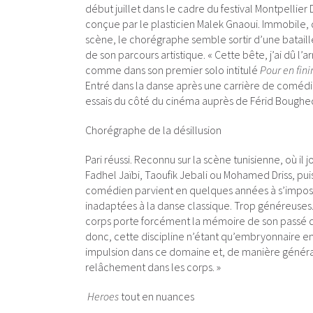
début juillet dans le cadre du festival Montpelli
conçue par le plasticien Malek Gnaoui. Immobile, 
scène, le chorégraphe semble sortir d’une batail
de son parcours artistique. « Cette bête, j’ai dû l’
comme dans son premier solo intitulé
Pour en fini
Entré dans la danse après une carrière de comédien
essais du côté du cinéma auprès de Férid Boughedi
Chorégraphe de la désillusion
Pari réussi. Reconnu sur la scène tunisienne, où il
Fadhel Jaïbi, Taoufik Jebali ou Mohamed Driss, pui
comédien parvient en quelques années à s’imposer
inadaptées à la danse classique. Trop généreuses
corps porte forcément la mémoire de son passé de
donc, cette discipline n’étant qu’embryonnaire en
impulsion dans ce domaine et, de manière générale, d
relâchement dans les corps. »
Heroes
tout en nuances