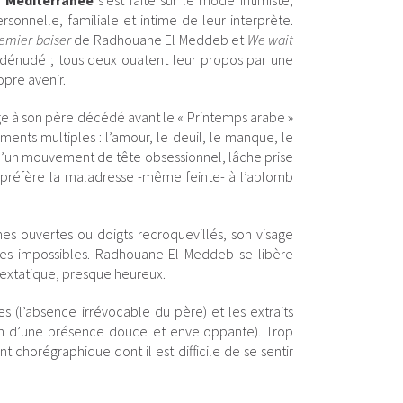
 Méditerranée
s’est faite sur le mode intimiste,
ersonnelle, familiale et intime de leur interprète.
remier baiser
de Radhouane El Meddeb et
We wait
 dénudé ; tous deux ouatent leur propos par une
opre avenir.
à son père décédé avant le « Printemps arabe »
ments multiples : l’amour, le deuil, le manque, le
» d’un mouvement de tête obsessionnel, lâche prise
, préfère la maladresse -même feinte- à l’aplomb
mes ouvertes ou doigts recroquevillés, son visage
lles impossibles. Radhouane El Meddeb se libère
 extatique, presque heureux.
s (l’absence irrévocable du père) et les extraits
on d’une présence douce et enveloppante). Trop
nt chorégraphique dont il est difficile de se sentir