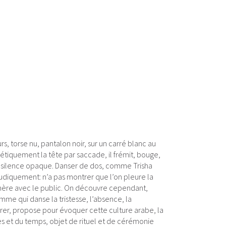
, torse nu, pantalon noir, sur un carré blanc au
étiquement la tête par saccade, il frémit, bouge,
rd silence opaque. Danser de dos, comme Trisha
pudiquement: n’a pas montrer que l’on pleure la
hémère avec le public. On découvre cependant,
mme qui danse la tristesse, l’absence, la
rer, propose pour évoquer cette culture arabe, la
es et du temps, objet de rituel et de cérémonie