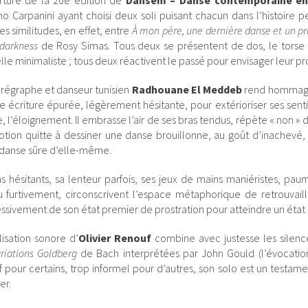
rture de la 20e édition de
Dansem – Danse contemporaine en
ano Carpanini ayant choisi deux soli puisant chacun dans l’histoire p
es similitudes, en effet, entre
À mon père, une dernière danse et un p
 darkness
de Rosy Simas. Tous deux se présentent de dos, le torse
lle minimaliste ; tous deux réactivent le passé pour envisager leur pr
régraphe et danseur tunisien
Radhouane El Meddeb
rend hommage 
e écriture épurée, légèrement hésitante, pour extérioriser ses senti
e, l’éloignement. Il embrasse l’air de ses bras tendus, répète « non 
otion quitte à dessiner une danse brouillonne, au goût d’inachevé
danse sûre d’elle-même.
s hésitants, sa lenteur parfois, ses jeux de mains maniéristes, pau
 furtivement, circonscrivent l’espace métaphorique de retrouvai
ssivement de son état premier de prostration pour atteindre un état
lisation sonore d’
Olivier Renouf
combine avec justesse les silence
riations Goldberg
de Bach interprétées par John Gould (l’évocati
if pour certains, trop informel pour d’autres, son solo est un testame
er.