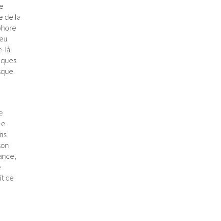
re
e de la
phore
peu
-là.
elques
sque.
e
le
ns
son
ance,
e
it ce