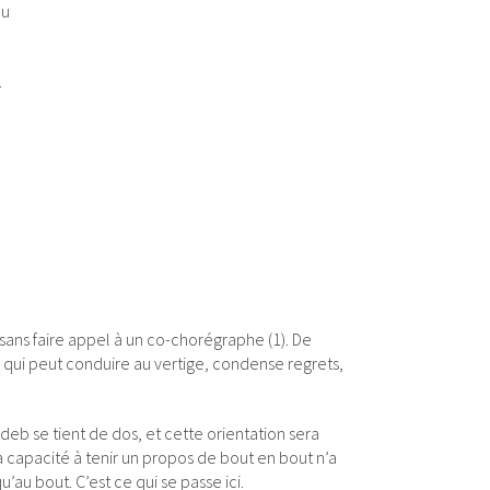
du
.
ns faire appel à un co-chorégraphe (1). De
, qui peut conduire au vertige, condense regrets,
ddeb se tient de dos, et cette orientation sera
la capacité à tenir un propos de bout en bout n’a
’au bout. C’est ce qui se passe ici.