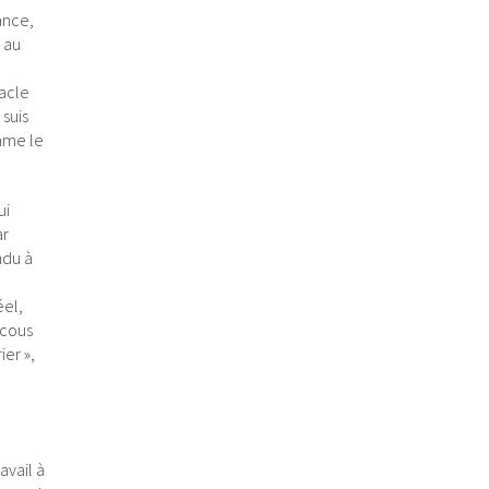
tance,
é au
tacle
 suis
omme le
ui
ar
ndu à
éel,
scous
ier »,
avail à