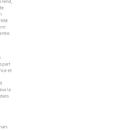
 rend,
te
n
ilité
ent
entre.
e
s part
ance et
it
eux la
 dans
 mars