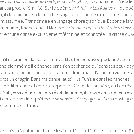
Avec son solo
Sous leurs pieds, le paradis
(2012), Radhouane El Meddeb
nt sa propre féminité. Sur le poème
Al Atlal
– «
Les Ruines
» – du poè
m, il déploie un jeu de hanches singulier dénué de mimétisme. Tout e
nt assumée. Transformée en langage chorégraphique. Et contre la vir
usulmanes, Radhouane El Meddeb crée
Au temps où les Arabes dansai
prient une danse exclusivement féminine et connotée : la danse du v
u’il n’aurait pu danser en Tunisie. Mais toujours avec pudeur. Avec un
 quand bien même il dénonce sans s’en cacher ce qui dans ses deux pay
pays est une peine dont je ne ma remettrai jamais. J’aime ma vie en Fr
ps un chagrin. Dans ma danse, aussi. » La Tunisie dans les hanches,
la Méditerranée et entre les époques. Celle de son père, où l’on rêva
s. Malgré sa déception postrévolutionnaire, il trouve dans cet entre-d
t ceux de ses interprètes de sa sensibilité voyageuse. De sa nostalgie
nce comme en Tunisie.
ser
, créé à Montpellier Danse les 1er et 2 juillet 2016. En tournée le 8