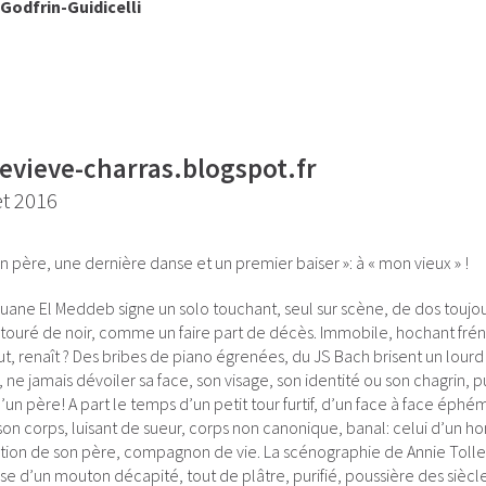
Godfrin-Guidicelli
evieve-charras.blogspot.fr
et 2016
n père, une dernière danse et un premier baiser »: à « mon vieux » !
ane El Meddeb signe un solo touchant, seul sur scène, de dos toujours
ntouré de noir, comme un faire part de décès. Immobile, hochant frén
t, renaît ? Des bribes de piano égrenées, du JS Bach brisent un lou
 ne jamais dévoiler sa face, son visage, son identité ou son chagrin, 
’un père! A part le temps d’un petit tour furtif, d’un face à face ép
 son corps, luisant de sueur, corps non canonique, banal: celui d’un ho
ition de son père, compagnon de vie. La scénographie de Annie Tolle
se d’un mouton décapité, tout de plâtre, purifié, poussière des siècl