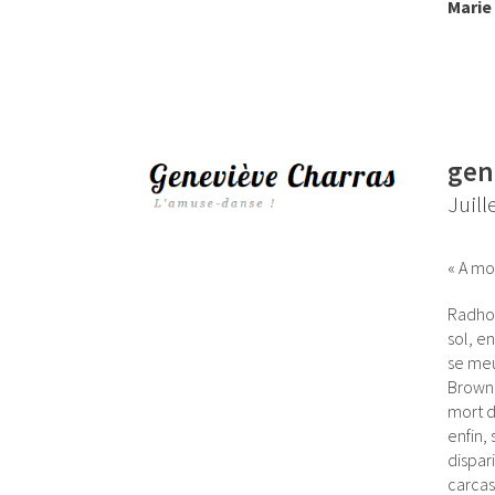
Marie 
gen
Juill
« A mo
Radhou
sol, e
se meu
Brown,
mort d
enfin,
dispar
carcas