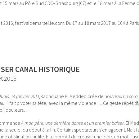
 et 15 mars au Pôle Sud CDC–Strasbourg (67) et le 18 mars à la Ferme 
llet 2016, festivaldemarseille.com. Du 17 au 18 mars 2017 au 104 à Paris
SER CANAL HISTORIQUE
et 2016
Tunis, 14 janvier 2011,
Radhouane El Meddeb crée de nouveau un solo sa
u, il fait pivoter sa tête, avec la même violence…. Ce geste répétitif
oi, douleurs…
 commence
A mon père, une dernière danse et un premier baiser
. El Me
e la seule, du début à la fin. Certains spectateurs s’en agacent. Mais 
une obstination inutile. Elle permet de creuser une idée, un motif jusqu