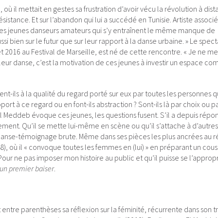
, où il mettait en gestes sa frustration d’avoir vécu la révolution à dis
sistance. Et sur l’abandon qui lui a succédé en Tunisie. Artiste associ
es jeunes danseurs amateurs qui s’y entraînent le même manque de
i bien sur le futur que sur leur rapport à la danse urbaine. » Le spec
et 2016 au Festival de Marseille, est né de cette rencontre. « Je ne me
 leur danse, c’est la motivation de ces jeunes à investir un espace c
ent-ils à la qualité du regard porté sur eux par toutes les personnes q
port à ce regard ou en font-ils abstraction ? Sont-ils là par choix ou p
 Meddeb évoque ces jeunes, les questions fusent. S’il a depuis répo
ement. Qu’il se mette lui-même en scène ou qu’il s’attache à d’autres
anse-témoignage brute. Même dans ses pièces les plus ancrées au r
8), où il « convoque toutes les femmes en (lui) » en préparant un cou
Pour ne pas imposer mon histoire au public et qu’il puisse se l’appropr
 un premier baiser
.
entre parenthèses sa réflexion sur la féminité, récurrente dans son tr