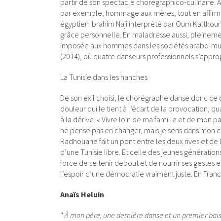
partir de son spectacle chorégraphico-culinaire. 
par exemple, hommage aux mères, tout en affirma
égyptien Ibrahim Naji interprété par Oum Kalthou
grâce personnelle. En maladresse aussi, pleineme
imposée aux hommes dans les sociétés arabo-m
(2014), où quatre danseurs professionnels s’appro
La Tunisie dans les hanches
De son exil choisi, le chorégraphe danse donc ce q
douleur qui le tient à l’écart de la provocation,
à la dérive. « Vivre loin de ma famille et de mon 
ne pense pas en changer, mais je sens dans mon cor
Radhouane fait un pont entre les deux rives et de 
d’une Tunisie libre. Et celle des jeunes génération
force de se tenir debout et de nourrir ses gestes e
l’espoir d’une démocratie vraiment juste. En Fra
Anaïs Heluin
* À mon père, une dernière danse et un premier bai