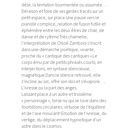
désir, la tentation tourmentée ou assumée…
Déraison et folie de ses gestes tracés sur un
petit espace, sur place.Une pause vers le
pianiste complice, relation de fusion futile et
éphémère entre les deux êtres de chair, de
danse et de rythme.Très charnelle,
l’interprétation de Chloé Zamboni s’inscrit
dans une démarche poétique, vivante,
proche du « cantique des cantiques ».Le
corps ému par de petits phrasés courts, en
interjections, en syntaxe silencieuse,
magnétique.Dans le silence retrouvé, elle
s’incline au sol, offre son dos et s’évapore….
L’ivresse ou la part des anges.
Laissant place à un autre et troisième
« personnage », torse nu qui se love dans des
tourbillons circulaires, virtuose de l’équilibre
et de l’axe mouvant! Emotion de l’ivresse, du
vertige, du déplacement hypnotique d’un
astre dans le cosmos.