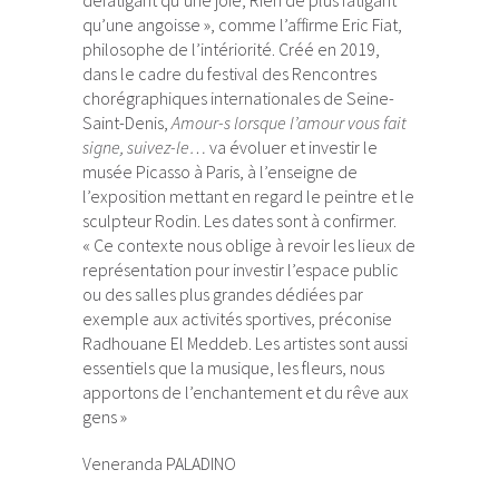
défatigant qu’une joie, Rien de plus fatigant
qu’une angoisse », comme l’affirme Eric Fiat,
philosophe de l’intériorité. Créé en 2019,
dans le cadre du festival des Rencontres
chorégraphiques internationales de Seine-
Saint-Denis,
Amour-s lorsque l’amour vous fait
signe, suivez-le…
va évoluer et investir le
musée Picasso à Paris, à l’enseigne de
l’exposition mettant en regard le peintre et le
sculpteur Rodin. Les dates sont à confirmer.
« Ce contexte nous oblige à revoir les lieux de
représentation pour investir l’espace public
ou des salles plus grandes dédiées par
exemple aux activités sportives, préconise
Radhouane El Meddeb. Les artistes sont aussi
essentiels que la musique, les fleurs, nous
apportons de l’enchantement et du rêve aux
gens »
Veneranda PALADINO