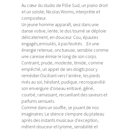
Au cœur du studio de Pôle Sud, un piano droit
et un soliste, Nicolas Worms, interprète et
compositeur.
Un jeune homme apparaît, seul dans une
danse votive, lente, le dos tourné se déploie
délicatement, en douceur. Cou, épaules
engagés,enroulés, à pas feutrés…En une
énergie retenue, onctueuse, sensible comme
une caresse émise le long de son corps.
Contraint, prude, modeste, timide, comme
empêché, un appel de ses doigts pour y
remédier.Oscillant vers l’arrière, les pieds
rivés au sol, hésitant, pudique, recroquevillé:
son envergure d’oiseau entravé, gêné,
courbé, ramassant, recueillant des saveurs et
parfums sensuels.
Comme dans un souffle, se jouant de nos
imaginaires. Le silence s’empare du plateau
après des instants musicaux d’exception,
mêlent douceur et lyrisme, sensibilité et