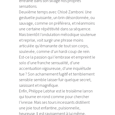
entraîne dans son sillage nos propres
sensations.
Deuxième temps avec Chloé Zamboni. Une
gestuelle puissante, un brin désordonnée, ou
sauvage, comme on préférera, et néanmoins
une certaine répétitivité dans sa séquence.
Mais bientôt l’ondulation mélodique soutenue
et reprise, voit surgir une phrase moins
articulée qu’émanante de tout son corps,
soulevée, comme d’un hardi coup de rein.
Est-ce la passion qui l’embrase et empreint le
solo d’une franche sensualité, d’une
accentuation vigoureuse, d’une inquiétude
tue ? Son acharnement fugitif et terriblement
sensible semble laisser fuir quelque secret,
saisissant et magnifique.
Enfin, Philippe Lebhar est le troisième larron
qui tourne en rond comme pour chercher
l’ivresse. Mais ses tours incessants distillent
une joie tout enfantine, pulsionnelle,
heureuse. Il est ravissement à lui même,