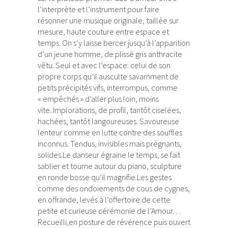
l’interprète et l’instrument pour faire
résonner une musique originale, taillée sur
mesure, haute couture entre espace et
temps. On s’y laisse bercer jusqu’à l’apparition
d’un jeune homme, de plissé gris anthracite
vêtu. Seul et avec l’espace: celui de son
propre corps qu’il ausculte savamment de
petits précipités vifs, interrompus, comme
« empêchés » d’aller plus loin, moins
vite..Implorations, de profil, tantôt ciselées,
hachées, tantôt langoureuses. Savoureuse
lenteur comme en lutte contre des souffles
inconnus. Tendus, invisibles mais prégnants,
solides.Le danseur égraine le temps, se fait
sablier et tourne autour du piano, sculpture
en ronde bosse qu’il magnifie.Les gestes
comme des ondoiements de cous de cygnes,
en offrande, levés à l’offertoire de cette
petite et curieuse cérémonie de l’Amour…
Recueilli,en posture de révérence puis ouvert