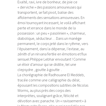
Exalté, ravi, ivre de bonheur, de joie ce
« derviche » des passions amoureuses qui
transportent, se fait pivot, balise des
affolements des sensations amoureuses. En
émoi tournoyant incessant, le voilà affichant
perte et errance dans le monde de la
possession : un peu « pasolinien », charmeur,
diabolique, séducteur… Dans un manège
permanent, le corps jeté dans le rythme, vers
l’épuisement, dans la dépense, l’extase, au
zénith d’un nirvana fertile en émotions et flux
sensuel.Philippe Lebhar envoutant ! Comme
un élixir d’amour qui se distille, tel une
clepsydre , goutte à goutte .
La chorégraphie de Radhouane El Meddeb,
tracée comme une calligraphie du désir,
épousant les compositions subtiles de Nicolas
Worms, au plus près des corps des
interprètes, soulignant grâce, félicité et
dévotion avec panache. Un « ravissement » à
la Marguerite Duras, elle aussi possédée par