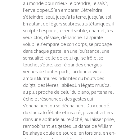
au monde pour mieux le prendre, le saisir,
l’envelopper..S’en emparer. L’étreindre,
s’éteindre, seul, jusqu’à la terre, jusqu’au sol.
En autant de légers soubresauts tétaniques, il
sculpte l’espace, le rend visible, charnel, les
yeux clos, désaxé, déhanché. La spirale
volubile s’empare de son corps, se propage
dans chaque geste, en une jouissance, une
sensualité: celle de celui qui se frôle, se
touche, s’étire, aspiré par des énergies
venues de toutes parts, lui donner vie et
amour.Murmures indicibles du bouts des
doigts, des lèvres, labiles.Un légato musical
au plus proche de celui du piano, partenaire,
écho et résonances des gestes qui
s’enchainent ou se déchainent. Du « coupé,
du staccato
fébrile et inspiré, pizzicati altiers
dans une aptitude au relâché, au laisser prise,
rembobinant les gestes. La danse de William
Delahaye coule de source, en torsions, en en-