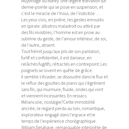
Muybridge ou Marey: une légère élévation sur
demie-pointe qui se pose en suspension, et
c’est le miracle de l’Inouï, de l’indicible …
Les yeux clos, en prière, les gestes enroulés
en spirale: albatros maladroit ou attiré par
des fils invisibles, l’homme est en proie au
sublime du geste, de l’amour intérieur, de soi,
de l’autre, absent.
Tout frémit jusqu’aux plis de son pantalon;
furtif et confidentiel, il est danseur, en
relâchés fugitifs, rétractés en contrepoint. Les
poignets se lovent en quête de grâce.
Il semble s’évader, se dissoudre dans le flux et
le reflux des gouttes de piano qui s’égrènent
sans fin, qui murmure, fluide, ondes qui vont
et viennent incessantes. En ressacs.
Mélancolie, nostalgie?Cette immobilité
ancrée, le regard perdu au loin, romantique,
explorateur engagé dans l’espace et le
temps de l’expérience chorégraphique.
William Delahaye, remarquable interprète de