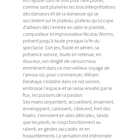
est rajouté dans le titre pour faire pluriel,
comme sont plurielles les trois interprétations
des danseurs et de la danseuse qui se
succèdent sur le plateau, plateau qu’occupe
d’ailleurs dès l’entrée en salle le pianiste,
compositeur et improvisateur Nicolas Worms,
présent jusqu’à toute presque la fin du
spectacle. Son jeu, fluide et aérien, sa
présence sonore, toute en retenue, en
douceur, son doigté de velours nous
emmènent dans ce merveilleux voyage de
l’amour où, pour commencer, William
Delahaye s’installe dans ce nid sonore,
embrasse l’espace et se laisse envahir par le
flux, les pulsions de la passion.
Ses mains serpentent, accueillent, enserrent,
enveloppent, caressent, s’élèvent, font des
friselis, s’envolent en ailes délicates, tandis
que les pieds, le corps fonctionnent au
ralenti, en gestes saccadés et en
hoquettements. La sensation est intériorisée