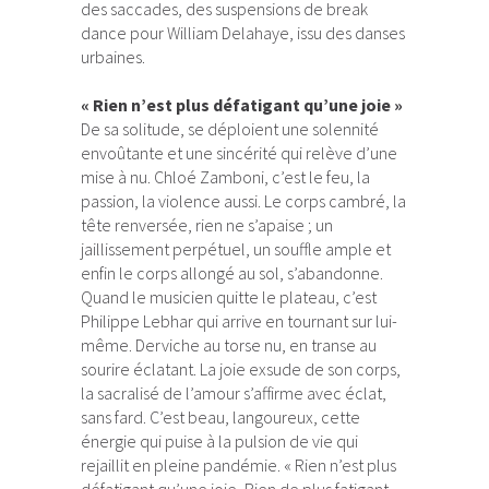
des saccades, des suspensions de break
dance pour William Delahaye, issu des danses
urbaines.
« Rien n’est plus défatigant qu’une joie »
De sa solitude, se déploient une solennité
envoûtante et une sincérité qui relève d’une
mise à nu. Chloé Zamboni, c’est le feu, la
passion, la violence aussi. Le corps cambré, la
tête renversée, rien ne s’apaise ; un
jaillissement perpétuel, un souffle ample et
enfin le corps allongé au sol, s’abandonne.
Quand le musicien quitte le plateau, c’est
Philippe Lebhar qui arrive en tournant sur lui-
même. Derviche au torse nu, en transe au
sourire éclatant. La joie exsude de son corps,
la sacralisé de l’amour s’affirme avec éclat,
sans fard. C’est beau, langoureux, cette
énergie qui puise à la pulsion de vie qui
rejaillit en pleine pandémie. « Rien n’est plus