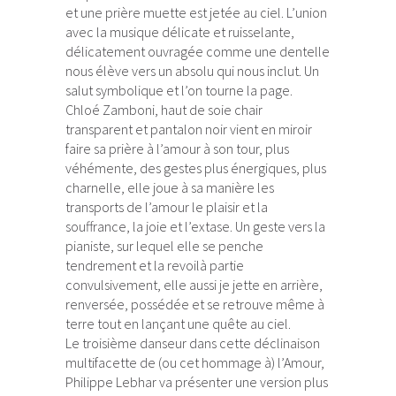
et une prière muette est jetée au ciel. L’union
avec la musique délicate et ruisselante,
délicatement ouvragée comme une dentelle
nous élève vers un absolu qui nous inclut. Un
salut symbolique et l’on tourne la page.
Chloé Zamboni, haut de soie chair
transparent et pantalon noir vient en miroir
faire sa prière à l’amour à son tour, plus
véhémente, des gestes plus énergiques, plus
charnelle, elle joue à sa manière les
transports de l’amour le plaisir et la
souffrance, la joie et l’extase. Un geste vers la
pianiste, sur lequel elle se penche
tendrement et la revoilà partie
convulsivement, elle aussi je jette en arrière,
renversée, possédée et se retrouve même à
terre tout en lançant une quête au ciel.
Le troisième danseur dans cette déclinaison
multifacette de (ou cet hommage à) l’Amour,
Philippe Lebhar va présenter une version plus