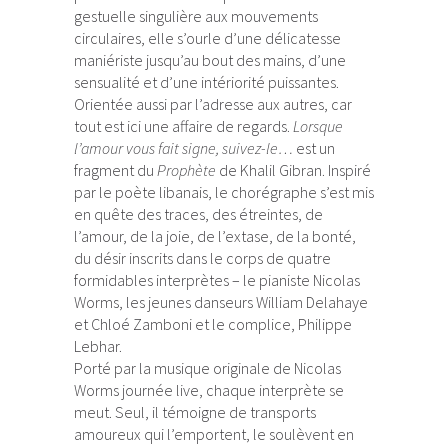
gestuelle singulière aux mouvements
circulaires, elle s’ourle d’une délicatesse
maniériste jusqu’au bout des mains, d’une
sensualité et d’une intériorité puissantes.
Orientée aussi par l’adresse aux autres, car
tout est ici une affaire de regards.
Lorsque
l’amour vous fait signe, suivez-le…
est un
fragment du
Prophète
de Khalil Gibran. Inspiré
par le poète libanais, le chorégraphe s’est mis
en quête des traces, des étreintes, de
l’amour, de la joie, de l’extase, de la bonté,
du désir inscrits dans le corps de quatre
formidables interprètes – le pianiste Nicolas
Worms, les jeunes danseurs William Delahaye
et Chloé Zamboni et le complice, Philippe
Lebhar.
Porté par la musique originale de Nicolas
Worms journée live, chaque interprète se
meut. Seul, il témoigne de transports
amoureux qui l’emportent, le soulèvent en