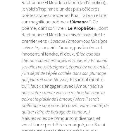
Radhouane El Meddeb déborde d’émotion
),
le voici s’inspirant d’un des plus célèbres
poètes arabes modernes Khalil Gibran et de
son magnifique poème «
L’Amour
« *. Ce
poème, dans son livre «
Le Prophète
« , dont
Radhouane El Meddeb a mis en sous-titre le
premier vers: «
Lorsque l’amour vous fait signe
suivez-le,…
» peint l’amour, pas forcément
innocent, ni tendre, ni doux,
(Bien que ses
chemins soient escarpés et sinueux. / Et quand
ses ailes vous étreignent, épanchez-vous en lui,
/ En dépit de l’épée cachée dans son plumage
qui pourrait vous blesser.)
. Et surtout montre
qu’il faut « s’engager » avec l’Amour
(Mais si
dans votre crainte vous ne recherchiez que la
paix et le plaisir de l’amour, / Alors il serait
préférable pour vous de couvrir votre nudité, de
quitter l’aire de battage de l’amour,..).
Mais les voies de l’Amour sont diverses, et
vous l’aurez peut-être remarqué, un « S » lui