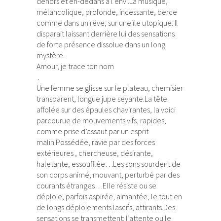
dehors et en-dedans à l’envi.La musique,
mélancolique, profonde, incessante, berce
comme dans un rêve, sur une île utopique. Il
disparait laissant derrière lui des sensations
de forte présence dissolue dans un long
mystère.
Amour, je trace ton nom
.
Une femme se glisse sur le plateau, chemisier
transparent, longue jupe seyante.La tête
affolée sur des épaules chavirantes, la voici
parcourue de mouvements vifs, rapides,
comme prise d’assaut par un esprit
malin.Possédée, ravie par des forces
extérieures , chercheuse, désirante,
haletante, essoufflée…Les sons sourdent de
son corps animé, mouvant, perturbé par des
courants étranges…Elle résiste ou se
déploie, parfois aspirée, aimantée, le tout en
de longs déploiements lascifs, attirants.Des
sensations se transmettent: l’attente ou le