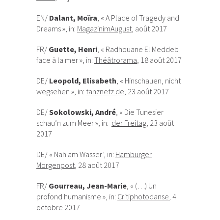
EN/
Dalant, Moïra
, « A Place of Tragedy and
Dreams », in:
MagazinimAugust
, août 2017
FR/
Guette, Henri
, « Radhouane El Meddeb
face à la mer », in:
Théâtrorama
, 18 août 2017
DE/
Leopold, Elisabeth
, « Hinschauen, nicht
wegsehen », in:
tanznetz.de
, 23 août 2017
DE/
Sokolowski, André
, « Die Tunesier
schau’n zum Meer », in:
der Freitag
, 23 août
2017
DE/ « Nah am Wasser’, in:
Hamburger
Morgenpost
, 28 août 2017
FR/
Gourreau, Jean-Marie
, « (…) Un
profond humanisme », in:
Critiphotodanse
,
4
octobre 2017