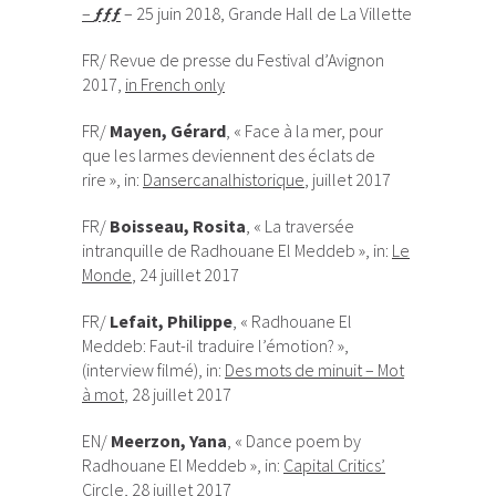
–
ƒƒƒ
– 25 juin 2018, Grande Hall de La Villette
FR/ Revue de presse du Festival d’Avignon
2017,
in French only
FR/
Mayen, Gérard
, « Face à la mer, pour
que les larmes deviennent des éclats de
rire », in:
Dansercanalhistorique
, juillet 2017
FR/
Boisseau, Rosita
, « La traversée
intranquille de Radhouane El Meddeb », in:
Le
Monde
,
24 juillet 2017
FR/
Lefait, Philippe
, « Radhouane El
Meddeb: Faut-il traduire l’émotion? »,
(interview filmé), in:
Des mots de minuit – Mot
à mot
, 28 juillet 2017
EN/
Meerzon, Yana
, « Dance poem by
Radhouane El Meddeb », in:
Capital Critics’
Circle
, 28 juillet 2017