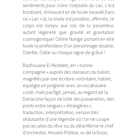
sentiments pour clore l’odyssée du Lac: c’est
troublant, émouvant et de toute beauté.Dans
ce « Lac » là, la chute est possible, affirmée, le
corps est rompu aux lois de la pesanteur,
autant légèreté que gravité et gravitation
cosmogonique! Céline Nunige portant en elle
toute la profondeur d’un personnage double,
Odette, Odile ou chaque signe de grâce !
Radhouane El Meddeb, en « bonne
compagnie » auprès des danseurs du ballet,
magnifiés par une écriture volontaire, habile,
espiègle en jonglerie avec un vocabulaire
codé, mais pas figé, jamais, au regard de la
Danse.Une façon de bâtir des passerelles, des
ponts entre langues « étrangères »,
traduction, interprétation, version très
séduisante d’une légende où l’on ne coupe
pas les ailes du rêve ou du désir.Même le chef
d’orchestre, Hossein Pishkar, vu de la fosse,