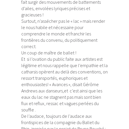
fait surgir des mouvements de battements
d’ailes, envolées lyriques précises et
gracieuses !
Surtout, n’assécher pas le « lac » mais render
le nous habile et nécessaire pour
comprendre le monde et franchir les
frontières du convenu, du politiquement
correct.
Un coup de maître de ballet !
Et si l’ovation du public faite aux artistes est
légitime et nous rappelle que l’empathie et la
catharsis opèrent au delà des conventions, on
ressort transportés, euphoriques et
enthousiastes! « Avances », disait Gérôme
Andrews aux danseurs,et c’est ainsi que les
eaux du lac ne stagnent pas mais sont bien
flux et reflux, ressac et vagues perlées du
souffle .
De l’audace, toujours de l’audace aux
frontispices de la compagnie du Ballet du
Rhin, inspirée par le projet de Bruno Bouché :