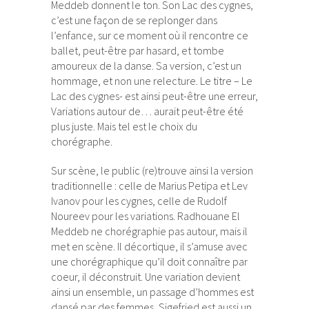
Meddeb donnent le ton. Son Lac des cygnes,
c’est une façon de se replonger dans
l’enfance, sur ce moment où il rencontre ce
ballet, peut-être par hasard, et tombe
amoureux de la danse. Sa version, c’est un
hommage, et non une relecture. Le titre – Le
Lac des cygnes- est ainsi peut-être une erreur,
Variations autour de… aurait peut-être été
plus juste. Mais tel est le choix du
chorégraphe.
Sur scène, le public (re)trouve ainsi la version
traditionnelle : celle de Marius Petipa et Lev
Ivanov pour les cygnes, celle de Rudolf
Noureev pour les variations. Radhouane El
Meddeb ne chorégraphie pas autour, mais il
met en scène. Il décortique, il s’amuse avec
une chorégraphique qu’il doit connaître par
coeur, il déconstruit. Une variation devient
ainsi un ensemble, un passage d’hommes est
dansé par des femmes, Sigefried est aussi un