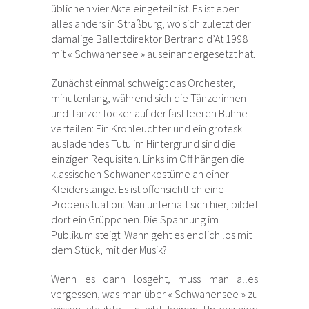
üblichen vier Akte eingeteilt ist. Es ist eben
alles anders in Straßburg, wo sich zuletzt der
damalige Ballettdirektor Bertrand d’At 1998
mit « Schwanensee » auseinandergesetzt hat.
Zunächst einmal schweigt das Orchester,
minutenlang, während sich die Tänzerinnen
und Tänzer locker auf der fast leeren Bühne
verteilen: Ein Kronleuchter und ein grotesk
ausladendes Tutu im Hintergrund sind die
einzigen Requisiten. Links im Off hängen die
klassischen Schwanenkostüme an einer
Kleiderstange. Es ist offensichtlich eine
Probensituation: Man unterhält sich hier, bildet
dort ein Grüppchen. Die Spannung im
Publikum steigt: Wann geht es endlich los mit
dem Stück, mit der Musik?
Wenn es dann losgeht, muss man alles
vergessen, was man über « Schwanensee » zu
wissen glaubte. Es gibt keinen Unterschied