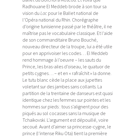
Radhouane El Meddeb brode à son tour sa
vision du
Lac
pour le Ballet national de
l’Opéra national du Rhin. Chorégraphe
d’origine tunisienne passé par le théâtre, il ne
maîtrise pas le vocabulaire classique. Et l’aide
de son commanditaire Bruno Bouché,
nouveau directeur de la troupe, lui a été utile
pour en apprivoiser les codes… El Meddeb
rend hommage à l’oeuvre – les sauts du
Prince, les bras-ailes d’oiseau, le quatuor de
petits cygnes… – et en « rafraîchit » la donne.
Le tutu blanc cède la place aux jupettes
voletant sur des jambes sans collants. La
partition de la trentaine de danseurs est quasi
identique chez les femmes sur pointes et les
hommes sur pieds : tous s’alignent pour des
piqués au sol cocasses sans la musique de
Tchaïkovski. L’argument est dépouillé, voire
secoué. Avant d’aimer sa princesse-cygne, le
prince (l’intense Riku Ota) tient la première