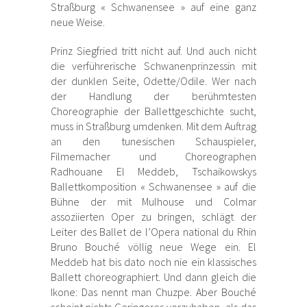
Straßburg « Schwanensee » auf eine ganz
neue Weise.
Prinz Siegfried tritt nicht auf. Und auch nicht
die verführerische Schwanenprinzessin mit
der dunklen Seite, Odette/Odile. Wer nach
der Handlung der berühmtesten
Choreographie der Ballettgeschichte sucht,
muss in Straßburg umdenken. Mit dem Auftrag
an den tunesischen Schauspieler,
Filmemacher und Choreographen
Radhouane El Meddeb, Tschaikowskys
Ballettkomposition « Schwanensee » auf die
Bühne der mit Mulhouse und Colmar
assoziierten Oper zu bringen, schlägt der
Leiter des Ballet de l’Opera national du Rhin
Bruno Bouché völlig neue Wege ein. El
Meddeb hat bis dato noch nie ein klassisches
Ballett choreographiert. Und dann gleich die
Ikone: Das nennt man Chuzpe. Aber Bouché
scheint nichts Geringeres vorzuhaben, als das