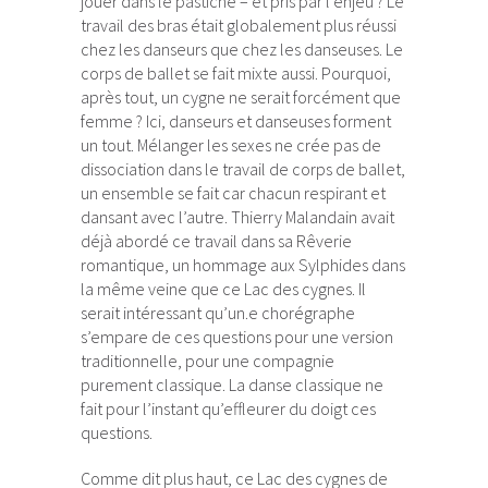
jouer dans le pastiche – et pris par l’enjeu ? Le
travail des bras était globalement plus réussi
chez les danseurs que chez les danseuses. Le
corps de ballet se fait mixte aussi. Pourquoi,
après tout, un cygne ne serait forcément que
femme ? Ici, danseurs et danseuses forment
un tout. Mélanger les sexes ne crée pas de
dissociation dans le travail de corps de ballet,
un ensemble se fait car chacun respirant et
dansant avec l’autre. Thierry Malandain avait
déjà abordé ce travail dans sa Rêverie
romantique, un hommage aux Sylphides dans
la même veine que ce Lac des cygnes. Il
serait intéressant qu’un.e chorégraphe
s’empare de ces questions pour une version
traditionnelle, pour une compagnie
purement classique. La danse classique ne
fait pour l’instant qu’effleurer du doigt ces
questions.
Comme dit plus haut, ce Lac des cygnes de