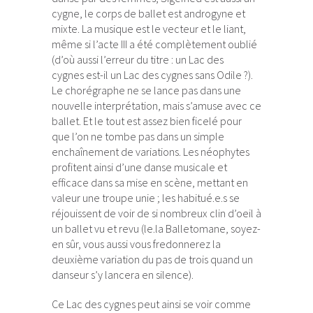
cygne, le corps de ballet est androgyne et
mixte. La musique est le vecteur et le liant,
même si l’acte III a été complètement oublié
(d’où aussi l’erreur du titre : un Lac des
cygnes est-il un Lac des cygnes sans Odile ?).
Le chorégraphe ne se lance pas dans une
nouvelle interprétation, mais s’amuse avec ce
ballet. Et le tout est assez bien ficelé pour
que l’on ne tombe pas dans un simple
enchaînement de variations. Les néophytes
profitent ainsi d’une danse musicale et
efficace dans sa mise en scène, mettant en
valeur une troupe unie ; les habitué.e.s se
réjouissent de voir de si nombreux clin d’oeil à
un ballet vu et revu (le.la Balletomane, soyez-
en sûr, vous aussi vous fredonnerez la
deuxième variation du pas de trois quand un
danseur s’y lancera en silence).
Ce Lac des cygnes peut ainsi se voir comme