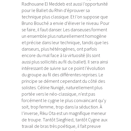
Radhouane El Meddeb est aussi l’opportunité
pour le Ballet du Rhin d’éprouver sa
technique plus classique. Et l’on suppose que
Bruno Bouché a envie d’élever le niveau. Pour
se faire, il faut danser. Les danseuses forment
un ensemble plus naturellement homogène
et précise dans leur technique, tandis que les
danseurs, plus hétérogènes, ont parfois
encore du mal face à la virtuosité (ils sont
aussi plus sollicités au fil du ballet). Il sera ainsi
intéressant de suivre sur ce point l’évolution
du groupe au fil des différentes reprises. Le
principe se dément cependant du côté des
solistes. Céline Nunigé, naturellement plus
portée vers le néo-classique, n’est pas
forcément le cygne le plus convaincant qu’y
soit, trop femme, trop dans la séduction. À
l’inverse, Riku Ota est un magnifique meneur
de troupe. Tantôt Siegfried, tantôt Cygne aux
travail de bras très poétique, il fait preuve