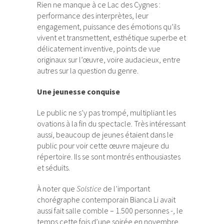
Rien ne manque à ce Lac des Cygnes :
performance des interprètes, leur
engagement, puissance des émotions qu’ils
vivent et transmettent, esthétique superbe et
délicatement inventive, points de vue
originaux sur l’œuvre, voire audacieux, entre
autres sur la question du genre.
Une jeunesse conquise
Le public ne s’y pas trompé, multipliant les
ovations à la fin du spectacle. Très intéressant
aussi, beaucoup de jeunes étaient dans le
public pour voir cette œuvre majeure du
répertoire. Ils se sont montrés enthousiastes
et séduits.
À noter que
Solstice
de l’important
chorégraphe contemporain Bianca Li avait
aussi fait salle comble – 1.500 personnes -, le
temps cette fois d’une soirée en novembre