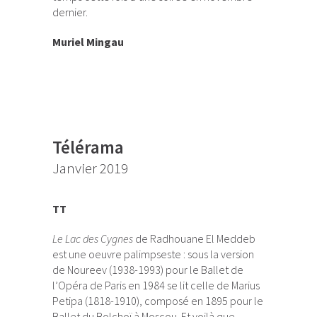
dernier.
Muriel Mingau
Télérama
Janvier 2019
TT
Le Lac des Cygnes
de Radhouane El Meddeb
est une oeuvre palimpseste : sous la version
de Noureev (1938-1993) pour le Ballet de
l’Opéra de Paris en 1984 se lit celle de Marius
Petipa (1818-1910), composé en 1895 pour le
Ballet du Bolchoï à Moscou. Et voilà que